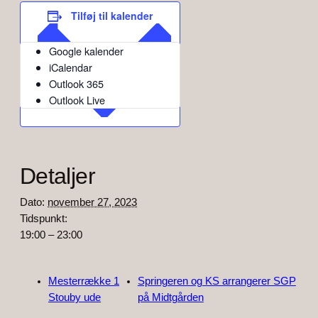
Tilføj til kalender
Google kalender
iCalendar
Outlook 365
Outlook Live
Detaljer
Dato:
november 27, 2023
Tidspunkt:
19:00 – 23:00
Mesterrække 1
Springeren og KS arrangerer SGP
Stouby ude
på Midtgården