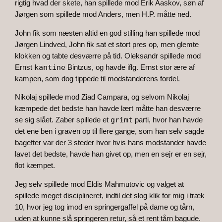
rigtig hvad der skete, han spillede mod Erik Aaskov, søn af
Jørgen som spillede mod Anders, men H.P. måtte ned.
John fik som næsten altid en god stilling han spillede mod
Jørgen Lindved, John fik sat et stort pres op, men glemte
klokken og tabte desværre på tid. Oleksandr spillede mod
Ernst
kantine
Bintzus, og havde iflg. Ernst stor ære af
kampen, som dog tippede til modstanderens fordel.
Nikolaj spillede mod Ziad Campara, og selvom Nikolaj
kæmpede det bedste han havde lært måtte han desværre
se sig slået. Zaber spillede et
grimt
parti, hvor han havde
det ene ben i graven op til flere gange, som han selv sagde
bagefter var der 3 steder hvor hvis hans modstander havde
lavet det bedste, havde han givet op, men en sejr er en sejr,
flot kæmpet.
Jeg selv spillede mod Eldis Mahmutovic og valget at
spillede meget disciplineret, indtil det slog klik for mig i træk
10, hvor jeg tog imod en springergaffel på dame og tårn,
uden at kunne slå springeren retur, så et rent tårn bagude.