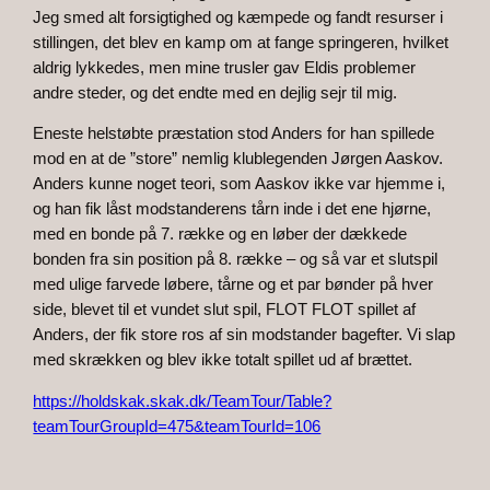
Jeg smed alt forsigtighed og kæmpede og fandt resurser i
stillingen, det blev en kamp om at fange springeren, hvilket
aldrig lykkedes, men mine trusler gav Eldis problemer
andre steder, og det endte med en dejlig sejr til mig.
Eneste helstøbte præstation stod Anders for han spillede
mod en at de ”store” nemlig klublegenden Jørgen Aaskov.
Anders kunne noget teori, som Aaskov ikke var hjemme i,
og han fik låst modstanderens tårn inde i det ene hjørne,
med en bonde på 7. række og en løber der dækkede
bonden fra sin position på 8. række – og så var et slutspil
med ulige farvede løbere, tårne og et par bønder på hver
side, blevet til et vundet slut spil, FLOT FLOT spillet af
Anders, der fik store ros af sin modstander bagefter. Vi slap
med skrækken og blev ikke totalt spillet ud af brættet.
https://holdskak.skak.dk/TeamTour/Table?
teamTourGroupId=475&teamTourId=106